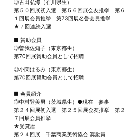
◎古田弘海（石川県生）
第５０回展初入選 第５６回展会友推挙 第６
１回展会員推挙 第73回展名誉会員推挙
★７回連続入選
■ 賛助会員
◎曽我佐知子（東京都生）
第70回展賛助会員として招聘
◎小関はるみ（東京都生）
第70回展賛助会員として招聘
■ 会員紹介
◎中村登美男（茨城県生）●現在 参事
第２４回展初入選 第２５回展会友推挙 第２
７回展会員推挙
★受賞暦
第２４回展 千葉商業美術協会 奨励賞