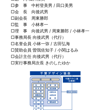
□参 事 中村登美男 / 田口美男
□会 長 向後武男
□副会長 周東勝郎
□監 事 小林孝一
□理 事 向後武男 / 周東勝郎 / 小林孝一
□事務局長 向後武男（代行）
□名誉会員 小林一弥 / 古田弘海
□賛助会員 曽我佐知子 / 小関はるみ
□会計主任 向後武男（代行）
□実行事務局次長 きのしたゆか