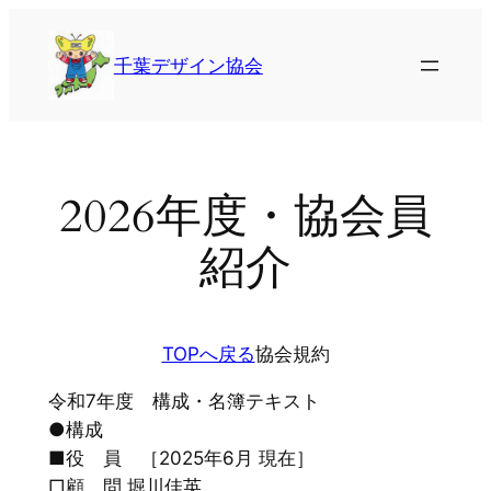
内
容
千葉デザイン協会
を
ス
キ
ッ
プ
2026年度・協会員
紹介
TOPへ戻る
協会規約
令和7年度 構成・名簿テキスト
●構成
■役 員 ［2025年6月 現在］
□顧 問 堀川佳英