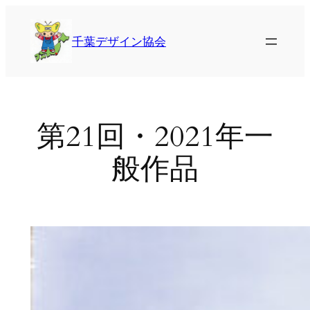
内
容
千葉デザイン協会
を
ス
キ
ッ
プ
第21回・2021年一
般作品