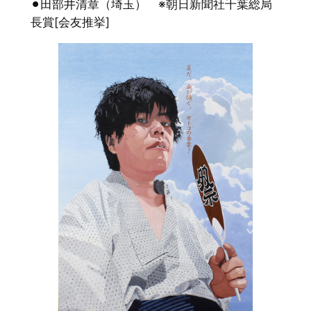
⚫︎田部井清章（埼玉） ※朝日新聞社千葉総局
長賞[会友推挙]