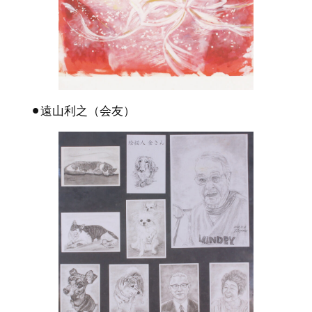
⚫︎遠山利之（会友）