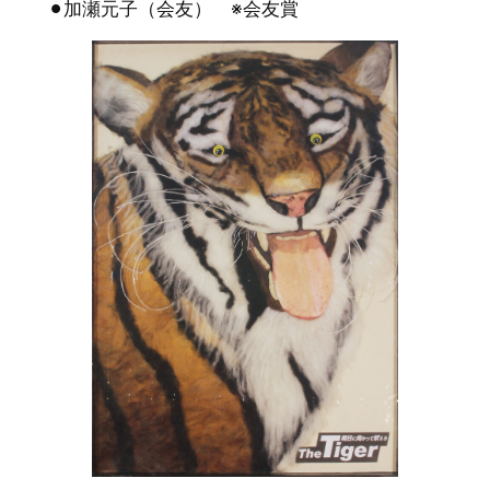
⚫︎加瀬元子（会友） ※会友賞