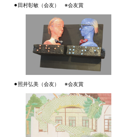
⚫︎田村彰敏（会友） ※会友賞
⚫︎照井弘美（会友） ※会友賞