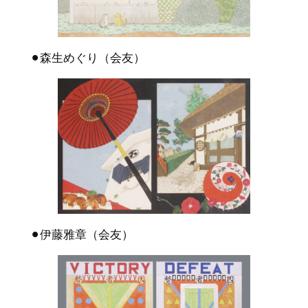
⚫︎森生めぐり（会友）
⚫︎伊藤雅章（会友）