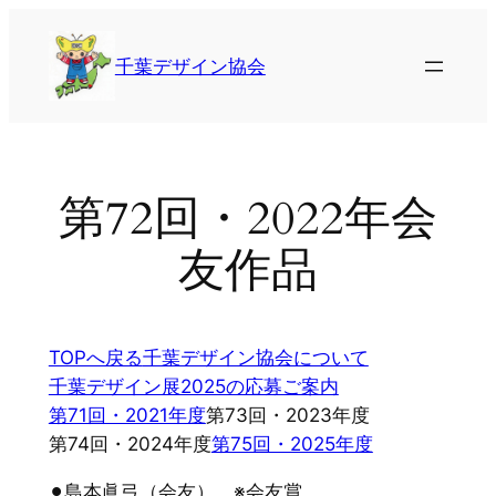
内
容
千葉デザイン協会
を
ス
キ
ッ
プ
第72回・2022年会
友作品
TOPへ戻る
千葉デザイン協会について
千葉デザイン展2025の応募ご案内
第71回・2021年度
第73回・2023年度
第74回・2024年度
第75回・2025年度
⚫︎島本眞弓（会友） ※会友賞