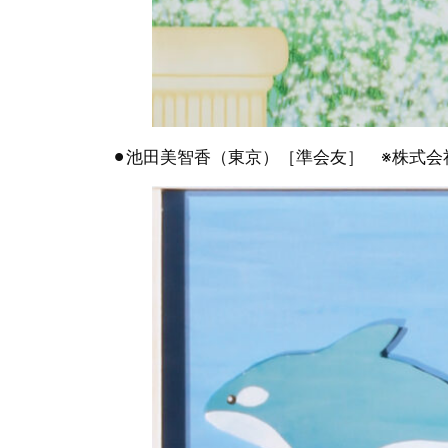
⚫︎池田美智香（東京）［準会友］ ※株式