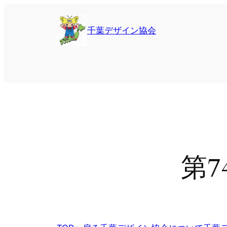
内
容
千葉デザイン協会
を
ス
キ
ッ
プ
第7