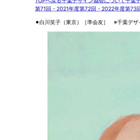
TOPへ戻る
千葉デザイン協会について
千葉デ
第71回・2021年度
第72回・2022年度
第73
⚫︎白川笑子（東京）［準会友］ ※千葉デ