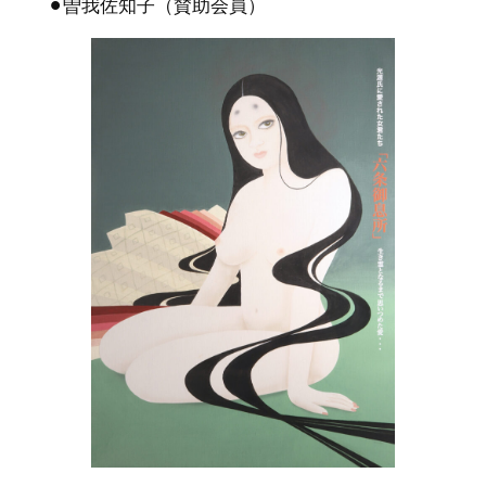
⚫︎曽我佐知子（賛助会員）