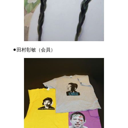
⚫︎田村彰敏（会員）