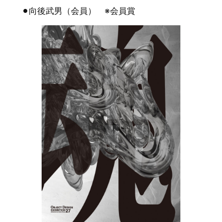
⚫︎向後武男（会員） ※会員賞